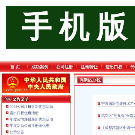
手 机 版
首 页
成功案例
公司注册
注销转让
进出口权
代
高新区办税
务登记证
宁波国家高新技术产业
2014公司注册最新优惠活动
进出口权优惠活动
高新区“蜀九香”火锅
年度公司注册最新优惠活动
年度活动公司注册送优惠
【成都高新区申请一
公示公告
重庆鸽牌电线电缆有限公司 渝北10010万 (进出口权)