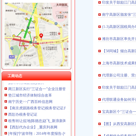
印发关于鼓励江门高
南宁高新区颁发张“三
(1-3)高新区国税
杨家坪
潍坊市高新区率先开启
重庆九龙坡杨家坪二手房房价_成交信息_重庆九龙坡杨家坪二手房房价
重庆国美杨家坪店-国美
【58同城】烟台高
杨家坪房地产中介信息网,杨家坪经纪人排行榜精英置业顾问-福州安
杨家坪房地产中介信息网,杨家坪经纪人排行榜精英置业顾问-武汉安
上海市高新技术成果
九龙坡杨家坪租房_九龙坡杨家坪房屋出租–重庆租房网
渝州路办税务登记证
代理新公司注册、营
工商动态
抚州市南城县信息公开
两江新区实行“三证合一”企业注册登记只需2个法定工作日-今日重庆
印发关于鼓励江门高
垫江城市经济体制综合改革
南宁历史>>广西百科信息网
代理联通业务如何开
【南京虎踞路税务登记|税务登记证办理|代理税务登记】-南京赶集网
西彭办税务登记证
宝高新区个“三证合一
租售转让|征地|陈德忠|赵飞_新浪新闻
【西彭代办企业】_重庆列表网
【图】从西安高新区
[年报]宁波华翔：2014年年度报告-[中财网]
九龙坡区西彭三多功能室装修工程招标文件（2016.07）.doc