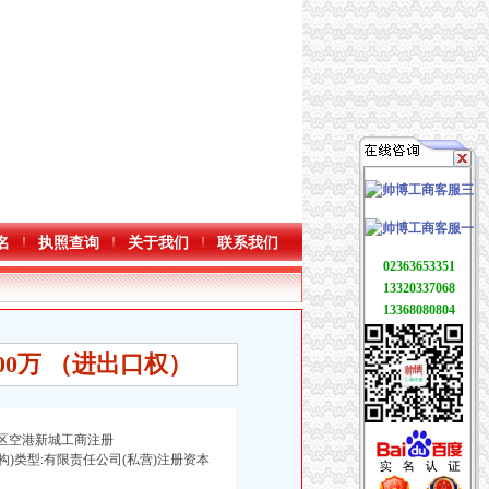
名
执照查询
关于我们
联系我们
02363653351
13320337068
13368080804
0万 （进出口权）
北区空港新城工商注册
企业(机构)类型:有限责任公司(私营)注册资本