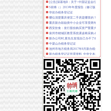
S前锋（）2013年年度报告（修订版）_S*ST前
华岩办税务登记证
哪位清楚重庆便宜二手房是哪里的？_商品房装
重庆新办鼓励类中小企业可享受两年财政补贴_
西安饮食：发行股份购买资产暨重大资产重组报
泉州市鲤城区教育系统课桌椅采购.doc
新办公司时,黄先生发现自己办不了税务登记证
中梁山办税务登记证
池州市地方税务局2017年8月新办税务登记清册
新办税务登记证所需资料_中华文本库
税务登记流程_税务登记证查询【税务登记技巧
咨询：华山北片区裕华路供热管线项目土建及
税收英语(一)税务登记_山海虹_新浪博客
杨家坪办税务登记证
部分教辅机构擦边球：教室加三五个＂老师＂就招
16重庆银行二级发行公告_券_财讯纵览_浏览用
08国电集CP01(D0)募集说明书_券频道_证券之
康复得公开转让说明书_资讯_方正证券
修水县委县门户网站-信息公开内容页
谢家湾办税务登记证
媒体对比南海诸国海实力称菲律宾力弱心大-TV