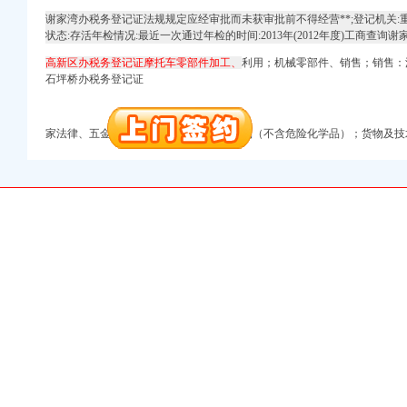
进出口权）
谢家湾办税务登记证法规规定应经审批而未获审批前不得经营**;登记机关
册）
状态:存活年检情况:最近一次通过年检的时间:2013年(2012年度)工商查询
注册）
高新区办税务登记证摩托车零部件加工、
利用；机械零部件、销售；销售：
注册）
石坪桥办税务登记证
进出口权）
 （工商注册）
家法律、五金交电，**国家法律、化工产品（不含危险化学品）；货物及
）
出口权）
万 （进出口权）
口权)
进出口权）
册）
注册）
注册）
进出口权）
 （工商注册）
）
出口权）
万 （进出口权）