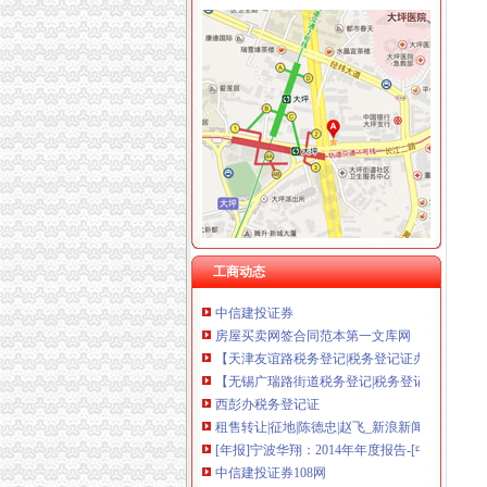
杨家坪
重庆国美杨家坪店-国美
杨家坪房地产中介信息网,杨家坪经纪人排行榜
杨家坪吧_百度贴吧
杨家坪二手房_重庆九龙坡杨家坪二手房买卖出售
【九龙坡区杨家坪老食客酒楼团购】老食客酒楼
渝州路办税务登记证
巴山车管所从来没看到摩托上牌的-重庆摩友交流
工商动态
中信建投证券
房屋买卖网签合同范本第一文库网
【天津友谊路税务登记|税务登记证办理|代理税
【无锡广瑞路街道税务登记|税务登记证办理|代
西彭办税务登记证
租售转让|征地|陈德忠|赵飞_新浪新闻
[年报]宁波华翔：2014年年度报告-[中财网]
中信建投证券108网
[公告]深基地B：关于<中国证监会行政许可项