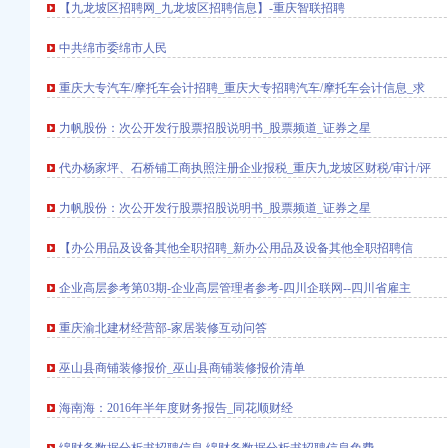
【九龙坡区招聘网_九龙坡区招聘信息】-重庆智联招聘
中共绵市委绵市人民
重庆大专汽车/摩托车会计招聘_重庆大专招聘汽车/摩托车会计信息_求
九龙坡杨家坪二手房房价
力帆股份：次公开发行股票招股说明书_股票频道_证券之星
精英置业顾问-福州安
精英置业顾问-武汉安
代办杨家坪、石桥铺工商执照注册企业报税_重庆九龙坡区财税/审计/评
庆租房网
力帆股份：次公开发行股票招股说明书_股票频道_证券之星
法定工作日-今日重庆
【办公用品及设备其他全职招聘_新办公用品及设备其他全职招聘信
企业高层参考第03期-企业高层管理者参考-四川企联网--四川省雇主
重庆渝北建材经营部-家居装修互动问答
巫山县商铺装修报价_巫山县商铺装修报价清单
海南海：2016年半年度财务报告_同花顺财经
所关于公司次