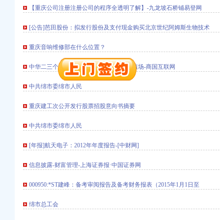
【重庆公司注册注册公司的程序全透明了解】-九龙坡石桥铺易登网
注册）
注册）
[公告]芭田股份：拟发行股份及支付现金购买北京世纪阿姆斯生物技术
进出口权）
重庆音响维修部在什么位置？
 （工商注册）
）
中华二三个月的狼青价格_嘉祥县双鸿养殖场-商国互联网
出口权）
万 （进出口权）
中共绵市委绵市人民
口权)
进出口权）
重庆建工次公开发行股票招股意向书摘要
册）
注册）
中共绵市委绵市人民
注册）
[年报]航天电子：2012年年度报告-[中财网]
进出口权）
 （工商注册）
信息披露-财富管理-上海证券报·中国证券网
）
出口权）
000950:*ST建峰：备考审阅报告及备考财务报表（2015年1月1日至
万 （进出口权）
绵市总工会