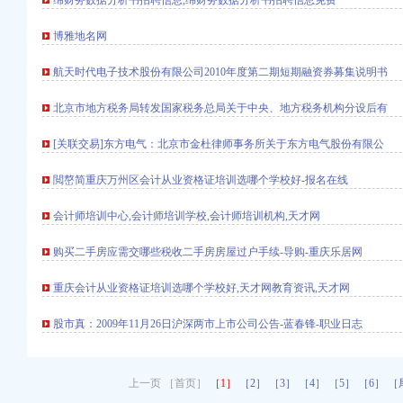
绵财务数据分析书招聘信息,绵财务数据分析书招聘信息免费
国采招网
博雅地名网
修|一起网装修
重庆房地产_房掌柜
航天时代电子技术股份有限公司2010年度第二期短期融资券募集说明书
讯-重庆房天下
告书（草案）_西安饮
北京市地方税务局转发国家税务总局关于中央、地方税务机构分设后有
税务注销公司-黄页88网
[关联交易]东方电气：北京市金杜律师事务所关于东方电气股份有限公
--池州市人民
閲嶅简重庆万州区会计从业资格证培训选哪个学校好-报名在线
计_论坛_天涯社区
会计师培训中心,会计师培训学校,会计师培训机构,天才网
生-新闻热点-E都市
购买二手房应需交哪些税收二手房房屋过户手续-导购-重庆乐居网
户_国泰君安
重庆会计从业资格证培训选哪个学校好,天才网教育资讯,天才网
票居然耗时6小时！_
星
股市真：2009年11月26日沪深两市上市公司公告-蓝春锋-职业日志
S-南方电视台
上一页 ［首页］
［1］
［2］
［3］
［4］
［5］
［6］
［