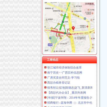
杨家坪
重庆九龙坡杨家坪二手房房价_成交信息_重庆
重庆国美杨家坪店-国美
杨家坪房地产中介信息网,杨家坪经纪人排行榜
杨家坪房地产中介信息网,杨家坪经纪人排行榜
九龙坡杨家坪租房_九龙坡杨家坪房屋出租–重
渝州路办税务登记证
抚州市南城县信息公开
两江新区实行“三证合一”企业注册登记只需2个
工商动态
垫江城市经济体制综合改革
南宁历史>>广西百科信息网
厂房买卖合同范文-学习啦
西彭办税务登记证
租售转让|征地|陈德忠|赵飞_新浪新闻
【西彭代办企业】_重庆列表网
[年报]宁波华翔：2014年年度报告-[中财网]
招商银行--蓝海华腾（）北京市中伦律师事务
中信建投证券108网