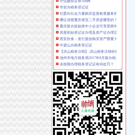
华岩办税务登记证
纪委向社会力量购买监督检查服务招标公告-中
哪位清楚重庆便宜二手房是哪里的？_商品房装
重庆新办鼓励类中小企业可享受两年财政补贴_
房屋初始登记证办理及房产证办理流程_房产资
西安饮食：发行股份购买资产暨重大资产重组报
中梁山办税务登记证
【洪山税务注销】-洪山税务注销价格|批发-洪山
池州市地方税务局2017年8月新办税务登记清册
未按期办理税务登记证有何处罚？
进行联合办理税务登记的具体流程（转载）_会
新办税务登记证所需资料_中华文本库
杨家坪办税务登记证
部分教辅机构擦边球：教室加三五个＂老师＂就招
内蒙古自区交通运输厅
16重庆银行二级发行公告_券_财讯纵览_浏览用
漫漫上税路,苦逼纳税人。到渝中区国税局开张发
08国电集CP01(D0)募集说明书_券频道_证券之
谢家湾办税务登记证
媒体对比南海诸国海实力称菲律宾力弱心大-TV
开门利是申请报告_列表网问答
建摩B:2011年年度报告