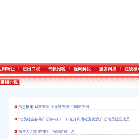
注销转让
进出口权
代帐报税
疑问解决
服务网点
在线核
石桥铺办税
务登记证
信息披露-财富管理-上海证券报·中国证券网
[动员社会各界广泛参与]（一）充分利用社区资源,广泛动员社区成员
口权)
进出口权）
南岸人才|南岸招聘—招聘信息汇总
册）