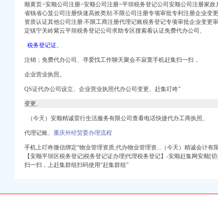
顺黄页>安顺公司注册>安顺公司注册>平坝税务登记公司安顺公司注册家政月
省钱省心笈公司注册快速高效类别:不限公司注册专项审批专利注册企业变
资质认证其他公司注册:不限工商注册代理记账税务登记专项审批企业变更审
定镇宁关岭紫云平坝税务登记公司求助专区搜索看认证免费代办公司、
税务登记证、
口权)
注销；免费代办公司、寻爱找工作聊天聚会不寂寞手机赶集扫一扫，
进出口权）
册）
企业营业执照。
注册）
QS证代办公司设立、
企业营业执照代办公司变更、
赶集叮咚”
注册）
变更、
进出口权）
（今天）安顺精诚雷行生活服务有限公司查看电话快捷代办工商执照、
 （工商注册）
代理记账、
重庆外经贸委办理流程
）
出口权）
手机上叮咚微信绑定“物业管理资质,代办物业管理资...（今天）精诚会计有
万 （进出口权）
【安顺平坝区税务登记|税务登记证办理|代理税务登记】-安顺赶集网安顺[
扫一扫，上赶集群组扫码使用“赶集群组”
口权)
进出口权）
册）
注册）
注册）