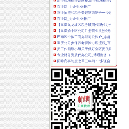
百业网_为企业,做推广
营业执照和税务登记证两证合一今起办个体工商
百业网_为企业,做推广
【重庆九龙坡区税务顾问代理代办公司|财务顾问
【重庆渝中区公司注册营业执照0元代办】-渝
巴南区个体工商办理对公账户_志趣网
重庆公司参保养老保险办理流程_百度经验
拥工作领导小组关于做好全区拥优属工作的通知
专业财务资质代办公司_博通财务（在线咨询）
回眸商事制度改革三年间：“多证合一”让企业少“
重庆市高新区分局办公设备采购招标公告
“多证合一”让企业少“跑路”_搜狐新闻_搜狐网
江北红旗河沟公司注册、税务代理找重庆启辰
淄博市交通运输局综合办公系统项目招标公告-
九龙坡公司工商代办执照,变更,注销,【今日推荐网
【0元0元0元执照代办、工商注册、股权变更】
男子办“合约手机”骗了40多部苹果6-重庆时报
公司变更代理代办_代理记账公司_公司注册流程
2016地税改国税,2016地税改国税资讯-高顿资讯
公司注册_九龙坡公司注册_重庆启辰工商
办理殊许可证公司_办理殊许可证厂家_公司黄页
重庆部分教辅机构擦边球:几间教室三五个“老师