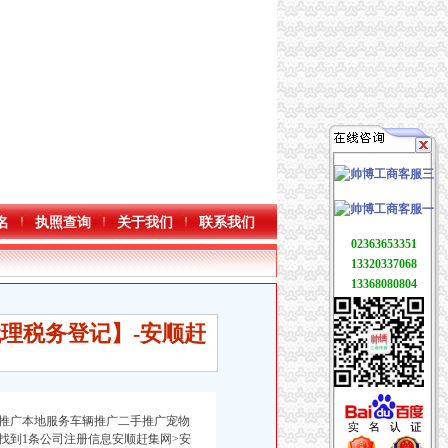
名
执照查询
关于我们
联系我们
02363653351
13320337068
13368080804
代理税务登记】-安顺赶
推广本地服务车辆推广二手推广宠物
找到1条公司注册信息安顺赶集网>安