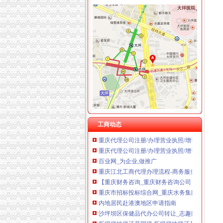
重庆江北工商代理办理流程-商务服务-水母网
重庆科发表面处理有限责任公司 渝北800万 （
办理殊许可证公司_办理殊许可证厂家_公司黄页
重庆凯誉网络通信技术工程有限公司渝中分公司
【中山坦洲区税务登记|税务登记证办理|代理税
重庆华康假肢矫形有限公司 渝中120万 （增资
公司注册_九龙坡公司注册_重庆启辰工商
重庆佳技维科技发展有限公司 渝南100万 （进
【深圳龙华新区区税务登记|税务登记证办理|代
重庆福安药业集团凯斯特医药有限公司 渝新100
重庆市个人房屋装修税收征管暂行办法_财经法
《重庆市个人出租房屋税收征管暂行办法》的通
重庆市人民关于印发《重庆市个人房屋装修税
南方网：重庆市个人房屋装修税收征管暂行办
重庆市人民办公厅关于转发《重庆市个人房屋
重庆市个人房屋装修税收征管暂行办法
重庆市个人房屋装修税收征管暂行办法
工商动态
重庆代理公司注册/办理营业执照/增资验资/带
重庆代理公司注册/办理营业执照/增资验资/带
百业网_为企业,做推广
重庆江北工商代理办理流程-商务服务-水母网
【重庆财务咨询_重庆财务咨询公司】-易维企
重庆市招标投标综合网_重庆水务集团股份有限公
内地居民赴港澳地区申请指南
沙坪坝区保健品代办公司转让_志趣网
所得税地税还是国税,所得税地税还是国税资讯-