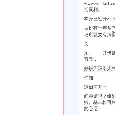
www.wenk
期赢利。
本身已经开不
据说有一年基辛
场所就要有消
关
系， 开饭店
万元，
好饭店吸引人
你知
道如何开一
间餐馆吗？维
败。基辛格再
的心愿：