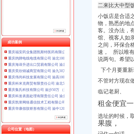
二来比大中型
小饭店是合适
物，熟悉的地
客。
没办法，
馆、视客人如
成功案例
之间，环保合
重庆鸽牌电线电缆有限公司 渝北10010万 (进出口权)
速， 所以唯
重庆海谛升进出口贸易有限公司 渝北100万 （进出口权）
重庆奕欣锦诚商贸有限公司 渝九50万 （工商注册）
说两句。希望
重庆伟尚科技发展有限公司 渝高100万 （工商注册）
下个月要重新
重庆科米克商贸有限责任公司 渝北50万 （工商注册）
重庆集氏科技有限公司 渝沙50万 （进出口权）
不管对方现在
重庆科发表面处理有限责任公司 渝北800万 （进出口权）
重庆凯誉网络通信技术工程有限公司渝中分公司 （工商注册）
临记老厨、
重庆华康假肢矫形有限公司 渝中120万 （增资）
租金便宜一
重庆佳技维科技发展有限公司 渝南100万 （进出口权）
重庆福安药业集团凯斯特医药有限公司 渝新100万 （进出口权）
重庆鸽牌电线电缆有限公司 渝北10010万 (进出口权)
选址的时候，
重庆海谛升进出口贸易有限公司 渝北100万 （进出口权）
果腹，
重庆奕欣锦诚商贸有限公司 渝九50万 （工商注册）
公司位置（地图）
重庆伟尚科技发展有限公司 渝高100万 （工商注册）