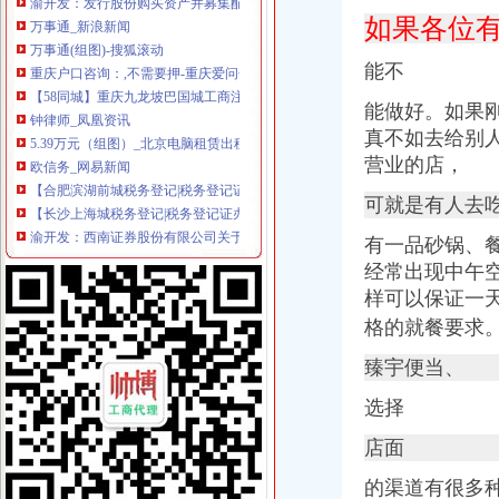
万事通(组图)-搜狐滚动
如果各位
重庆户口咨询：,不需要押-重庆爱问分类
【58同城】重庆九龙坡巴国城工商注册_公司注册代理_代办注册公司价
能不
钟律师_凤凰资讯
5.39万元（组图）_北京电脑租赁出租笔记本租赁出租苹果电脑租赁出
能做好。如果
欧信务_网易新闻
真不如去给别
【合肥滨湖前城税务登记|税务登记证办理|代理税务登记】-合肥赶集网
营业的店，
【长沙上海城税务登记|税务登记证办理|代理税务登记】-长沙赶集网
渝开发：西南证券股份有限公司关于公司发行股份购买--新闻频道-大
可就是有人去
【深圳龙岗中心城税务登记|税务登记证办理|代理税务登记】-深圳赶集网
万事通(组图)_网易新闻
有一品砂锅、
财务咨询黄页_企业公司_生产厂家
经常出现中午
万事通(组图)-搜狐滚动
样可以保证一
晨报万事通——凤凰房产北京
格的就餐要求
印_九龙手机报第1258期_全搜九龙坡网
【深圳华侨城税务登记|税务登记证办理|代理税务登记】-深圳赶集网
臻宇便当、
【苏州科技城税务登记|税务登记证办理|代理税务登记】-苏州赶集网
【太原服装城税务登记|税务登记证办理|代理税务登记】-太原赶集网
选择
重点企业供需产品及金融机构融资产品汇编资料
店面
【上海奉城税务登记|税务登记证办理|代理税务登记】-上海赶集网
万事通(组图)-搜狐滚动
的渠道有很多
餐饮店开业流程第一文库网