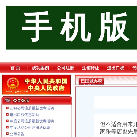
手 机 版
首 页
成功案例
公司注册
注销转让
进出口权
代
巴国城办税
务登记证
2014公司注册最新优惠活动
进出口权优惠活动
年度公司注册最新优惠活动
但不适合用来
年度活动公司注册送优惠
家乐等店也先
公示公告