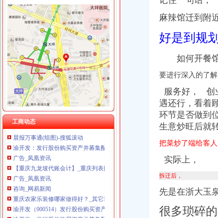
记住一句话，
重庆科米克商贸有限责任公司 渝北50万 （工商注册）
巴国城办税务登记证
麻辣馆迁到附
重庆集氏科技有限公司 渝沙50万 （进出口权）
同城跨区办税务登记证可以不在所属区税局办理吗-爱问知识人
重庆科发表面处理有限责任公司 渝北800万 （进出口权）
好是到规
郝凯（冀CR0032）丢失税务登记证副本、石家庄市桥西区浩城房屋修
重庆凯誉网络通信技术工程有限公司渝中分公司 （工商注册）
设立上海分公司注册,**,办理税务登记证-上海58同城
重庆华康假肢矫形有限公司 渝中120万 （增资）
[大事件]三环股份（000883）重大资产置换及发行股份报告书（摘要）-
如何开餐馆
重庆佳技维科技发展有限公司 渝南100万 （进出口权）
符氏世系表【百家姓吧】_百度贴吧
重庆福安药业集团凯斯特医药有限公司 渝新100万 （进出口权）
要进行深入的了解
【图】九龙坡云湖巴国城工商代理/代理记账会计/审计_重庆会计审计
晨报万事通_新浪新闻
服务好，
创
养土元●种天麻_新浪新闻
遇还行，
看着
当代力帆收获赛季胜.PDF
环节是否做到
晨报万事通(组图)-搜狐滚动
工商动态
生意炒旺后就
渝开发：发行股份购买资产并募集配套资金暨关联交易报告书（草案）
广告_凤凰资讯
把菜炒了端给客人
【重庆九龙坡代账会计】_重庆列表网
广告_凤凰资讯
实际上，
咨询_网易新闻
拆迁后，
重庆农家乐装修哪家做得好？_其它装修|一起网装修
渝开发（000514）发行股份购买资产并募集配套资金暨关联交易预案_
先是在浙大玉
渝开发：发行股份购买资产并募集配套资金暨关联交易预案（2015-03-
很多琐碎的
万事通_新浪新闻