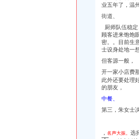
业五年了，温
街道、
厨师队
伍
稳定
顾客进来饱饱
密。。目前生
士设身处地一
但客源一般，
开一家小店费
此外还要处理
的朋友，
中餐、
第三，朱女士
，
选
名声大振。