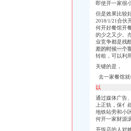
即使开一家很
但是效果比较
2018/1/
何开好餐馆开
的少之又少。
业竞争都是残
差的时候一个
转租，
可以利
关键的是，
去一家餐馆就
以
通过媒体广告
上正轨，
保亻
地铁站旁和小
何开一家财源
开饭店的人对