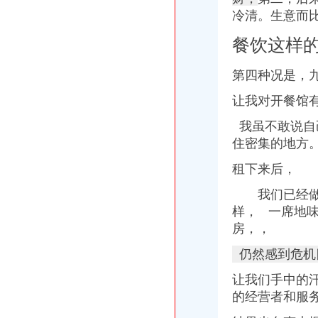
晨报万事通_新浪新闻
冷清。生意而
养土元●种天麻_新浪新闻
当代力帆收获赛季胜.PDF
餐饮这样
晨报万事通(组图)-搜狐滚动
渝开发：发行股份购买资产并募集配套资金暨关联交易报告书（草案）
第四种况是，
广告_凤凰资讯
【重庆九龙坡代账会计】_重庆列表网
让我对开餐馆
广告_凤凰资讯
我虽不敢说自
咨询_网易新闻
重庆农家乐装修哪家做得好？_其它装修|一起网装修
住密集的地方
渝开发（000514）发行股份购买资产并募集配套资金暨关联交易预案_
租下来后，
渝开发：发行股份购买资产并募集配套资金暨关联交易预案（2015-03-
万事通_新浪新闻
我们已经做了
万事通(组图)-搜狐滚动
样， 一席地
重庆户口咨询：,不需要押-重庆爱问分类
房，，
【58同城】重庆九龙坡巴国城工商注册_公司注册代理_代办注册公司价
钟律师_凤凰资讯
仍然感到危机
5.39万元（组图）_北京电脑租赁出租笔记本租赁出租苹果电脑租赁出
欧信务_网易新闻
让我们手中的
【合肥滨湖前城税务登记|税务登记证办理|代理税务登记】-合肥赶集网
的经营者和服
【长沙上海城税务登记|税务登记证办理|代理税务登记】-长沙赶集网