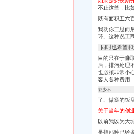
如果是想长期
【常州大学城税务登记|税务登记证办理|代理税务登记】-常州赶集网
不止这些，比
【上海中远两湾城税务登记|税务登记证办理|代理税务登记】-上海赶集网
代理申报纳税公司_代理申报纳税生产厂家_企业公司
既有面积五六
【誉商成立浦东新区快餐店营业执照办理的门槛详】价格,厂家,公
我劝你三思而
渝中换城记_东方财富网
环。这种况工
《如何开餐馆》
同时也希望和
目的只在于赚
后，排污处理
也必须非常小
客人各种费用
都少不
了。做瘫的饭
关于当年的创
以前我以为大
是指那种已经