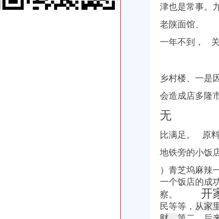
津也是常事。
餐饮开业流程第一文库网
【58同城】重庆九龙坡巴国城工商注册_公司注册代理_代办注册公司价
老陕面馆、
【合肥义城税务登记|税务登记证办理|代理税务登记】-合肥赶集网
【宁波轻坊城税务登记|税务登记证办理|代理税务登记】-宁波赶集网
一年不到， 
郑州智慧城别墅样板间装修样板间
如何办理税务登记证和营业执照,很详细的那种,地址是江苏省泰州
北京发出张“多证合一、一照一码”营业执照未来将17部门39证合
乡村楼、一是
【淄博陶瓷科技城税务登记|税务登记证办理|代理税务登记】-淄博赶集网
【常州大学城税务登记|税务登记证办理|代理税务登记】-常州赶集网
会造成店多隆
【上海中远两湾城税务登记|税务登记证办理|代理税务登记】-上海赶集网
代理申报纳税公司_代理申报纳税生产厂家_企业公司
无
【誉商成立浦东新区快餐店营业执照办理的门槛详】价格,厂家,公
渝中换城记_东方财富网
比满足。 原
《如何开餐馆》
地铁旁的小饭
巴国城办税务登记证
同城跨区办税务登记证可以不在所属区税局办理吗-爱问知识人
）青芝坞麻辣
郝凯（冀CR0032）丢失税务登记证副本、石家庄市桥西区浩城房屋修
一个饭店的成
设立上海分公司注册,**,办理税务登记证-上海58同城
开家能
[大事件]三环股份（000883）重大资产置换及发行股份报告书（摘要）-
察。
符氏世系表【百家姓吧】_百度贴吧
民等等，
从家
【图】九龙坡云湖巴国城工商代理/代理记账会计/审计_重庆会计审计
财，
第二，后