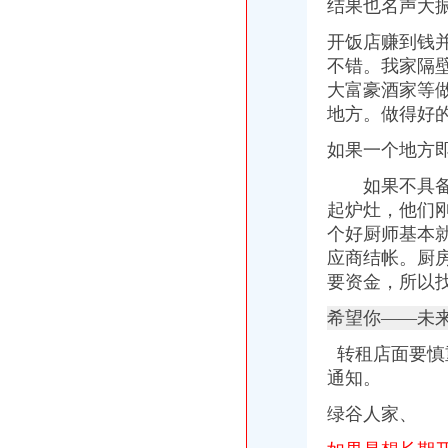
渝开发：西南证券股份有限公司关于公司发行股份购买--新闻频道-大
结果也名声大
【深圳龙岗中心城税务登记|税务登记证办理|代理税务登记】-深圳赶集网
开饭店赚到钱
万事通(组图)_网易新闻
不错。我家隔
财务咨询黄页_企业公司_生产厂家
万事通(组图)-搜狐滚动
大富豪酒家等
晨报万事通——凤凰房产北京
地方。
做得好
印_九龙手机报第1258期_全搜九龙坡网
如果一个地方
【深圳华侨城税务登记|税务登记证办理|代理税务登记】-深圳赶集网
【苏州科技城税务登记|税务登记证办理|代理税务登记】-苏州赶集网
如果不具备以
【太原服装城税务登记|税务登记证办理|代理税务登记】-太原赶集网
起炉灶，他们
重点企业供需产品及金融机构融资产品汇编资料
个好厨师基本
【上海奉城税务登记|税务登记证办理|代理税务登记】-上海赶集网
万事通(组图)-搜狐滚动
应商结帐。厨
餐饮店开业流程第一文库网
要资金，所以
餐饮开业流程第一文库网
希望你——未
【58同城】重庆九龙坡巴国城工商注册_公司注册代理_代办注册公司价
【合肥义城税务登记|税务登记证办理|代理税务登记】-合肥赶集网
转租店面要慎
【宁波轻坊城税务登记|税务登记证办理|代理税务登记】-宁波赶集网
通知。
郑州智慧城别墅样板间装修样板间
如何办理税务登记证和营业执照,很详细的那种,地址是江苏省泰州
绿谷人家、
北京发出张“多证合一、一照一码”营业执照未来将17部门39证合
【淄博陶瓷科技城税务登记|税务登记证办理|代理税务登记】-淄博赶集网