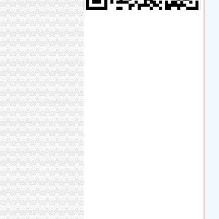
10月起芜湖市新办企业无需办理税务登记证-徽
广安市注册公司代办详细解答新.doc_淘豆网
个体工商户需要办理税务登记证吗
【重庆中财有限公司_本地长期办理当日当场放款
办理税务登记证需要的材料办理税务登记证需要
非立核算分公司要办税务登记证吗·温州晚报
逾期办理税务登记证有何处罚？
还在问税务登记证怎么办理？现在企业无需再办
北京办理税务登记证
怎样办理税务登记证_搜指南
民办非企业老年公寓需办税务登记证吗？-非企
个体户没有办理税务登记证,也没有交税怎么注
分公司办理税务登记证
新办企业“3证1章”两天时间全搞定-媒眼江津-江
沙坪坝公司注册_沙坪坝注册公司_沙坪坝代办
重庆办税务登记证
提供武汉市工商注册年检变更注销税务报到代理
专业工商注册税务申报年审变更_拉萨工商注册
个体想办税务登记证-部门答复仪征论坛
上海闵行注册公司办理税务登记证要填的表格
重庆蓝黛动力动机械股份有限公司关于公司及