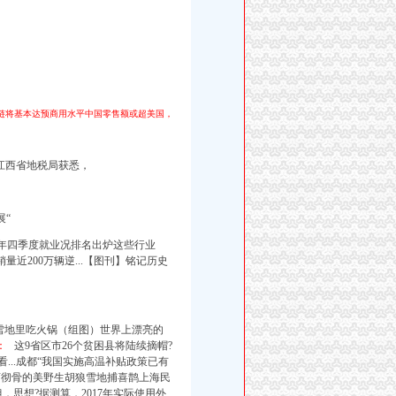
产业链将基本达预商用水平中国零售额或超美国，
从江西省地税局获悉，
展“
17年四季度就业况排名出炉这些行业
近200万辆逆...【图刊】铭记历史
，雪地里吃火锅（组图）世界上漂亮的
：
这9省区市26个贫困县将陆续摘帽?
是看...成都“我国实施高温补贴政策已有
店彻骨的美野生胡狼雪地捕喜鹊上海民
思想?据测算，2017年实际使用外