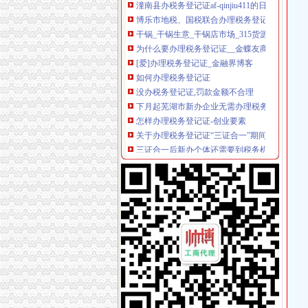
博乐市地税、国税联合办理税务登记证
干锅_干锅生意_干锅店市场_315货源网
为什么要办理税务登记证__金蝶友商网
[爱]办理税务登记证_金融界博客
如何办理税务登记证
没办税务登记证,罚款金额不合理
下月起芜湖市新办企业无需办理税务登记证-安
怎样办理税务登记证-创业要素
关于办理税务登记证“三证合一”期间涉税业务的
三证合一后新办个体还需要到税务机关办理税
重庆办证-主页
【办理税务登记证图片】-黄页88高清图片
供应重庆代办营业执照、税务登记、刻章、组织
【税务登记证】厂家,价格,图片_重庆润麒商贸
非立核算机构是否办理税务登记证？-高顿网校
国税报税系统下载_网上国税报税系统_国税办
工商税务局指定办理税务登记证遗失声明
开办公司前必看：成立公司的流程-公司设立-法
【税务登记证办理】税务登记证办理价格_税务
异地租地建厂是否办理税务登记证？-高顿网校
种植户怎样办税务登记证
个体经营户怎么办理税务登记证