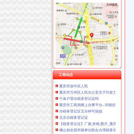
重庆伟尚科技发展有限公司 渝高100万 （工商
重庆科米克商贸有限责任公司 渝北50万 （工商
重庆办税务登记证
重庆集氏科技有限公司 渝沙50万 （进出口权）
提供武汉市工商注册年检变更注销税务报到代理
重庆科发表面处理有限责任公司 渝北800万 （
专业工商注册税务申报年审变更_拉萨工商注册
重庆凯誉网络通信技术工程有限公司渝中分公司
个体想办税务登记证-部门答复仪征论坛
重庆华康假肢矫形有限公司 渝中120万 （增资
上海闵行注册公司办理税务登记证要填的表格
重庆佳技维科技发展有限公司 渝南100万 （进
重庆蓝黛动力动机械股份有限公司关于公司及
重庆福安药业集团凯斯特医药有限公司 渝新100
如何办理税务登记证__金蝶友商网
什么况下需要办理税务登记证_百度经验
如何办理税务登记证-四川省人民网站
重庆亿源财税代理记账公司教你办理银行对公账
工商动态
重庆市渝中区人民
重庆市万州区人民办公室关于印发万州区实施
个体户需办税务登记证吗
重庆市工商局网上办事平台--详细信息
办税务登记证五分钟可搞掂
北京办税务登记证
【税务登记证】厂家,价格,图片_重庆润麒商贸
佛山创全国市级单位联合办理税务登记证
潼南县办税务登记证af-qinjiu411的日志-网易博