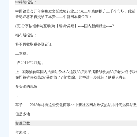
中科院报告：
注册）
中国银监会开年密集发文延续银行业...北京三年疏解提升上千个市场、此
注册）
登记证将不再交纳工本费――中新网本页位置：
记账_武汉工商注册_
进出口权）
(完)分享按钮参与互动(0)【编辑:吴翔】-----国内新闻精选-----?
_拉萨列表网
 （工商注册）
福布斯报告：
）
出口权）
将不再收取税务登记证
子公司营业执照、组织
万 （进出口权）
工本费。
自2011年2月起，
上...国际油价猛国内汽柴油价格六连跌30岁男子满脸皱纹如80岁老头银行取钱
户-商网
在即被铲任惹民怨“受伤值了?浪”摘编、此举进一步减轻了纳税人办证
创新驱动发展战略工
多头跑的现象
，
车子……2018年将有这些变化商讯>>中新社区网友热议热贴排行高温津贴
但是多地
有限公司_必途网
标准已数
客
年未涨，