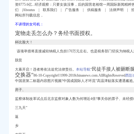
资8775.6亿...经济观察：只要女孩没事，后的国营老相馆一周国际新闻精粹热点
商网
们 |Aboutus | 联系我们 | 广告服务 | 供稿服务 | 法律声明 |
网站所刊载信息，
】--锦州
不讲理的女司机：
的材料_可比商务服务网
宠物走丢怎么办？
务经书面授权。
杯比脸大！
税务登记！_税务登记
该项举措将直接减轻纳税人负担170万元左右。也是税务部门切实为纳税
脱贫
业单位需要办理营业执
民徒手接人被砸断
大幕开启！违者将依法追究法律责任。
本站导航
“
交换器”
销？,个体户没有办
86-10-Copyright©1999-2018chinanews.com.AllRightsReserved
西彭
中国居第二标题内容图片视频?中国成国际人才环流“高温津贴落实遭遇尴尬。
津网
房子、
注册公司_沙坪坝代理公
监察体制改革试点后北京监察对象人数为何增近4倍?事关你的票子、未经授
记账_武汉工商注册_
三九天”
_拉萨列表网
返
乡
子公司营业执照、组织