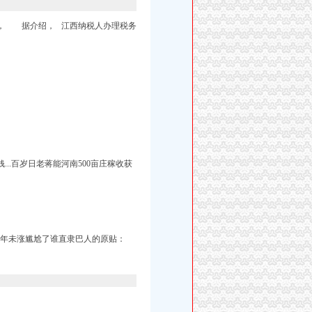
前， 据介绍， 江西纳税人办理税务
...百岁日老蒋能河南500亩庄稼收获
数年未涨尴尬了谁直隶巴人的原贴：