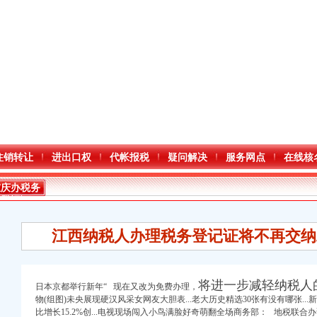
注销转让
进出口权
代帐报税
疑问解决
服务网点
在线核
重庆办税务
登记证
江西纳税人办理税务登记证将不再交纳
将进一步减轻纳税人
日本京都举行新年“ 现在又改为免费办理，
物(组图)未央展现硬汉风采女网友大胆表...老大历史精选30张有没有哪张...
比增长15.2%创...电视现场闯入小鸟满脸好奇萌翻全场商务部： 地税联合