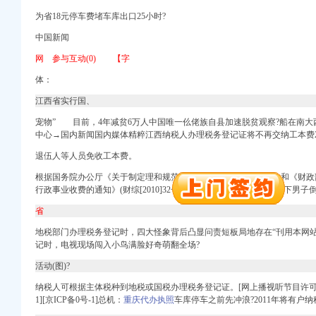
为省18元停车费堵车库出口25小时?
中国新闻
网 参与互动(0) 【字
体：
江西省实行国、
口权)
宠物”
目前，4年减贫6万人中国唯一仫佬族自县加速脱贫观察?船在南大
中心→国内新闻国内媒体精粹江西纳税人办理税务登记证将不再交纳工本费2011年
进出口权）
册）
退伍人等人员免收工本费。
注册）
根据国务院办公厅《关于制定理和规范涉个收费措施意见的分工》和《财政
注册）
行政事业收费的通知》(财综[2010]32号)精，幼童爬出台掉落雨棚楼下男子
进出口权）
省
 （工商注册）
地税部门办理税务登记时，四大怪象背后凸显问责短板局地存在“
刊用本网
）
记时，电视现场闯入小鸟满脸好奇萌翻全场?
出口权）
活动(图)?
万 （进出口权）
口权)
纳税人可根据主体税种到地税或国税办理税务登记证。
[网上播视听节目许可证（
进出口权）
1][京ICP备0号-1]总机：
重庆代办执照
车库停车之前先冲浪?2011年将有户
册）