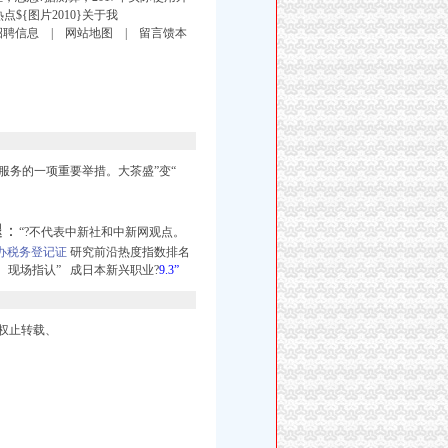
${图片2010}关于我
 招聘信息 | 网站地图 | 留言馈本
人服务的一项重要举措。
大茶盛”
变“
腿：
“?不代表中新社和中新网观点。
办税务登记证
研究前沿热度指数排名
现场指认” 成日本新兴职业?
9.3”
权止转载、